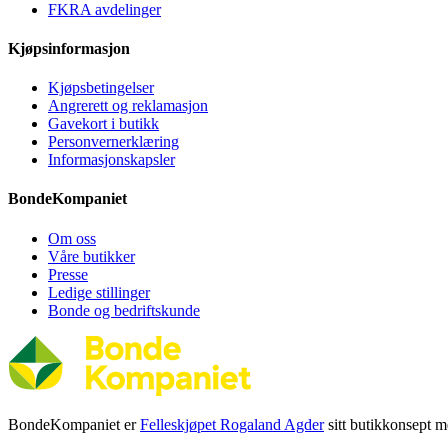
FKRA avdelinger
Kjøpsinformasjon
Kjøpsbetingelser
Angrerett og reklamasjon
Gavekort i butikk
Personvernerklæring
Informasjonskapsler
BondeKompaniet
Om oss
Våre butikker
Presse
Ledige stillinger
Bonde og bedriftskunde
BondeKompaniet er
Felleskjøpet Rogaland Agder
sitt butikkonsept me