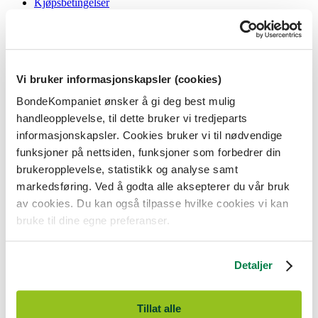
Kjøpsbetingelser
Angrerett og reklamasjon
Gavekort i butikk
Personvernerklæring
Informasjonskapsler
Vi bruker informasjonskapsler (cookies)
BondeKompaniet
BondeKompaniet ønsker å gi deg best mulig
Om oss
handleopplevelse, til dette bruker vi tredjeparts
Våre butikker
Presse
informasjonskapsler. Cookies bruker vi til nødvendige
Ledige stillinger
funksjoner på nettsiden, funksjoner som forbedrer din
Bonde og bedriftskunde
brukeropplevelse, statistikk og analyse samt
markedsføring. Ved å godta alle aksepterer du vår bruk
av cookies. Du kan også tilpasse hvilke cookies vi kan
bruke til dine egne preferanser.
BondeKompaniet er
Felleskjøpet Rogaland Agder
sitt butikkonsept
med 21 butikker lokalisert i Rogaland, Agder og sørlige Vestland. Vi
Detaljer
er til for alle som har prosjekter i og nær naturen.
BondeKompaniet har det du trenger av praktisk utstyr, reparasjon og
gode råd innenfor hus og hage, fritid, kjæledyr og landbruk.
Tillat alle