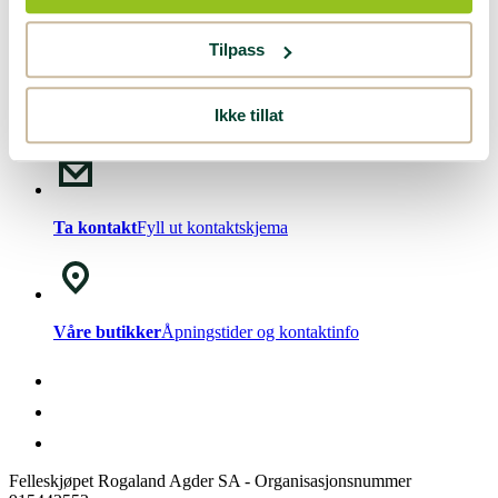
Nyhetsbrev!
Meld deg på vårt
nyhetsbrev
.
Tilpass
Ikke tillat
Chat med oss
Mandag - Fredag kl. 08-15
Ta kontakt
Fyll ut kontaktskjema
Våre butikker
Åpningstider og kontaktinfo
Felleskjøpet Rogaland Agder SA - Organisasjonsnummer