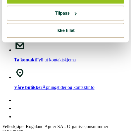
Nyhetsbrev!
Meld deg på vårt
nyhetsbrev
.
Tilpass
Ikke tillat
Chat med oss
Mandag - Fredag kl. 08-15
Ta kontakt
Fyll ut kontaktskjema
Våre butikker
Åpningstider og kontaktinfo
Felleskjøpet Rogaland Agder SA - Organisasjonsnummer