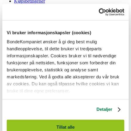
Kjøpsbetingelser
Angrerett og reklamasjon
Gavekort i butikk
Personvernerklæring
Informasjonskapsler
Vi bruker informasjonskapsler (cookies)
BondeKompaniet
BondeKompaniet ønsker å gi deg best mulig
Om oss
handleopplevelse, til dette bruker vi tredjeparts
Våre butikker
Presse
informasjonskapsler. Cookies bruker vi til nødvendige
Ledige stillinger
funksjoner på nettsiden, funksjoner som forbedrer din
Bonde og bedriftskunde
brukeropplevelse, statistikk og analyse samt
markedsføring. Ved å godta alle aksepterer du vår bruk
av cookies. Du kan også tilpasse hvilke cookies vi kan
bruke til dine egne preferanser.
BondeKompaniet er
Felleskjøpet Rogaland Agder
sitt butikkonsept
med 21 butikker lokalisert i Rogaland, Agder og sørlige Vestland. Vi
Detaljer
er til for alle som har prosjekter i og nær naturen.
BondeKompaniet har det du trenger av praktisk utstyr, reparasjon og
gode råd innenfor hus og hage, fritid, kjæledyr og landbruk.
Tillat alle