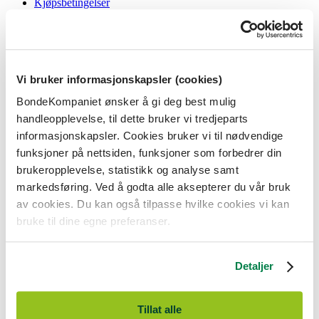
Kjøpsbetingelser
Angrerett og reklamasjon
Gavekort i butikk
Personvernerklæring
Informasjonskapsler
Vi bruker informasjonskapsler (cookies)
BondeKompaniet
BondeKompaniet ønsker å gi deg best mulig
Om oss
handleopplevelse, til dette bruker vi tredjeparts
Våre butikker
Presse
informasjonskapsler. Cookies bruker vi til nødvendige
Ledige stillinger
funksjoner på nettsiden, funksjoner som forbedrer din
Bonde og bedriftskunde
brukeropplevelse, statistikk og analyse samt
markedsføring. Ved å godta alle aksepterer du vår bruk
av cookies. Du kan også tilpasse hvilke cookies vi kan
bruke til dine egne preferanser.
BondeKompaniet er
Felleskjøpet Rogaland Agder
sitt butikkonsept
med 21 butikker lokalisert i Rogaland, Agder og sørlige Vestland. Vi
Detaljer
er til for alle som har prosjekter i og nær naturen.
BondeKompaniet har det du trenger av praktisk utstyr, reparasjon og
gode råd innenfor hus og hage, fritid, kjæledyr og landbruk.
Tillat alle