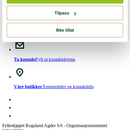
Nyhetsbrev!
Meld deg på vårt
nyhetsbrev
.
Tilpass
Ikke tillat
Chat med oss
Mandag - Fredag kl. 08-15
Ta kontakt
Fyll ut kontaktskjema
Våre butikker
Åpningstider og kontaktinfo
Felleskjøpet Rogaland Agder SA - Organisasjonsnummer