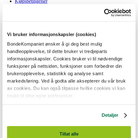
Kjøpsbetingelser
Angrerett og reklamasjon
Gavekort i butikk
Personvernerklæring
Informasjonskapsler
Vi bruker informasjonskapsler (cookies)
BondeKompaniet
BondeKompaniet ønsker å gi deg best mulig
Om oss
handleopplevelse, til dette bruker vi tredjeparts
Våre butikker
Presse
informasjonskapsler. Cookies bruker vi til nødvendige
Ledige stillinger
funksjoner på nettsiden, funksjoner som forbedrer din
Bonde og bedriftskunde
brukeropplevelse, statistikk og analyse samt
markedsføring. Ved å godta alle aksepterer du vår bruk
av cookies. Du kan også tilpasse hvilke cookies vi kan
bruke til dine egne preferanser.
BondeKompaniet er
Felleskjøpet Rogaland Agder
sitt butikkonsept
med 21 butikker lokalisert i Rogaland, Agder og sørlige Vestland. Vi
Detaljer
er til for alle som har prosjekter i og nær naturen.
BondeKompaniet har det du trenger av praktisk utstyr, reparasjon og
gode råd innenfor hus og hage, fritid, kjæledyr og landbruk.
Tillat alle