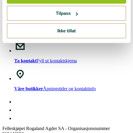
Nyhetsbrev!
Meld deg på vårt
nyhetsbrev
.
Tilpass
Ikke tillat
Chat med oss
Mandag - Fredag kl. 08-15
Ta kontakt
Fyll ut kontaktskjema
Våre butikker
Åpningstider og kontaktinfo
Felleskjøpet Rogaland Agder SA - Organisasjonsnummer