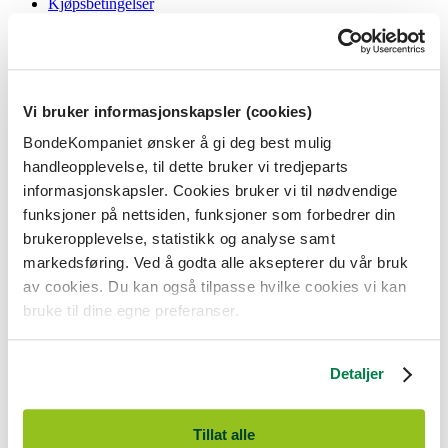
Kjøpsbetingelser
Angrerett og reklamasjon
Gavekort i butikk
Personvernerklæring
Informasjonskapsler
Vi bruker informasjonskapsler (cookies)
BondeKompaniet
BondeKompaniet ønsker å gi deg best mulig
Om oss
handleopplevelse, til dette bruker vi tredjeparts
Våre butikker
Presse
informasjonskapsler. Cookies bruker vi til nødvendige
Ledige stillinger
funksjoner på nettsiden, funksjoner som forbedrer din
Bonde og bedriftskunde
brukeropplevelse, statistikk og analyse samt
markedsføring. Ved å godta alle aksepterer du vår bruk
av cookies. Du kan også tilpasse hvilke cookies vi kan
bruke til dine egne preferanser.
BondeKompaniet er
Felleskjøpet Rogaland Agder
sitt butikkonsept
med 21 butikker lokalisert i Rogaland, Agder og sørlige Vestland. Vi
Detaljer
er til for alle som har prosjekter i og nær naturen.
BondeKompaniet har det du trenger av praktisk utstyr, reparasjon og
gode råd innenfor hus og hage, fritid, kjæledyr og landbruk.
Tillat alle