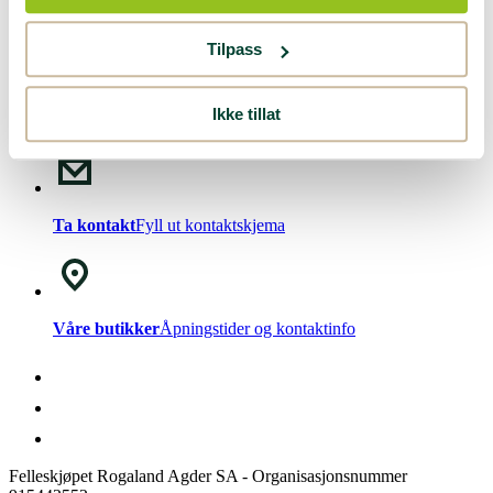
Nyhetsbrev!
Meld deg på vårt
nyhetsbrev
.
Tilpass
Ikke tillat
Chat med oss
Mandag - Fredag kl. 08-15
Ta kontakt
Fyll ut kontaktskjema
Våre butikker
Åpningstider og kontaktinfo
Felleskjøpet Rogaland Agder SA - Organisasjonsnummer