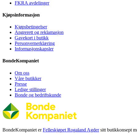
FKRA avdelinger
Kjøpsinformasjon
Kjøpsbetingelser
Angrerett og reklamasjon
Gavekort i butikk
Personvernerklæring
Informasjonskapsler
BondeKompaniet
Om oss
Våre butikker
Presse
Ledige stillinger
Bonde og bedriftskunde
BondeKompaniet er
Felleskjøpet Rogaland Agder
sitt butikkonsept me