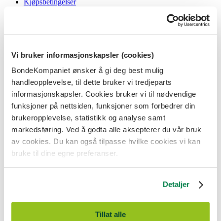
Kjøpsbetingelser
Angrerett og reklamasjon
Gavekort i butikk
Personvernerklæring
Informasjonskapsler
Vi bruker informasjonskapsler (cookies)
BondeKompaniet
BondeKompaniet ønsker å gi deg best mulig
Om oss
handleopplevelse, til dette bruker vi tredjeparts
Våre butikker
Presse
informasjonskapsler. Cookies bruker vi til nødvendige
Ledige stillinger
funksjoner på nettsiden, funksjoner som forbedrer din
Bonde og bedriftskunde
brukeropplevelse, statistikk og analyse samt
markedsføring. Ved å godta alle aksepterer du vår bruk
av cookies. Du kan også tilpasse hvilke cookies vi kan
bruke til dine egne preferanser.
BondeKompaniet er
Felleskjøpet Rogaland Agder
sitt butikkonsept
med 21 butikker lokalisert i Rogaland, Agder og sørlige Vestland. Vi
Detaljer
er til for alle som har prosjekter i og nær naturen.
BondeKompaniet har det du trenger av praktisk utstyr, reparasjon og
gode råd innenfor hus og hage, fritid, kjæledyr og landbruk.
Tillat alle