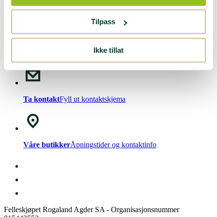
Nyhetsbrev!
Meld deg på vårt
nyhetsbrev
.
Tilpass
Ikke tillat
Chat med oss
Mandag - Fredag kl. 08-15
Ta kontakt
Fyll ut kontaktskjema
Våre butikker
Åpningstider og kontaktinfo
Felleskjøpet Rogaland Agder SA - Organisasjonsnummer