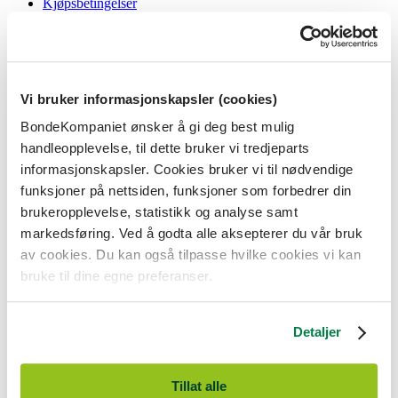
Kjøpsbetingelser
Angrerett og reklamasjon
Gavekort i butikk
Personvernerklæring
Informasjonskapsler
Vi bruker informasjonskapsler (cookies)
BondeKompaniet
BondeKompaniet ønsker å gi deg best mulig
Om oss
handleopplevelse, til dette bruker vi tredjeparts
Våre butikker
Presse
informasjonskapsler. Cookies bruker vi til nødvendige
Ledige stillinger
funksjoner på nettsiden, funksjoner som forbedrer din
Bonde og bedriftskunde
brukeropplevelse, statistikk og analyse samt
markedsføring. Ved å godta alle aksepterer du vår bruk
av cookies. Du kan også tilpasse hvilke cookies vi kan
bruke til dine egne preferanser.
BondeKompaniet er
Felleskjøpet Rogaland Agder
sitt butikkonsept
med 21 butikker lokalisert i Rogaland, Agder og sørlige Vestland. Vi
Detaljer
er til for alle som har prosjekter i og nær naturen.
BondeKompaniet har det du trenger av praktisk utstyr, reparasjon og
gode råd innenfor hus og hage, fritid, kjæledyr og landbruk.
Tillat alle