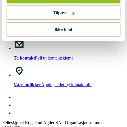
Nyhetsbrev!
Meld deg på vårt
nyhetsbrev
.
Tilpass
Ikke tillat
Chat med oss
Mandag - Fredag kl. 08-15
Ta kontakt
Fyll ut kontaktskjema
Våre butikker
Åpningstider og kontaktinfo
Felleskjøpet Rogaland Agder SA - Organisasjonsnummer