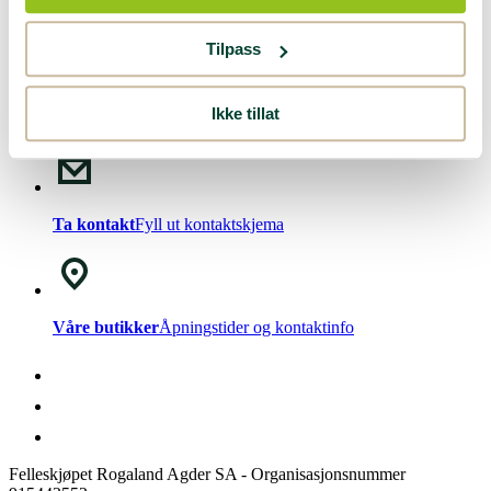
Nyhetsbrev!
Meld deg på vårt
nyhetsbrev
.
Tilpass
Ikke tillat
Chat med oss
Mandag - Fredag kl. 08-15
Ta kontakt
Fyll ut kontaktskjema
Våre butikker
Åpningstider og kontaktinfo
Felleskjøpet Rogaland Agder SA - Organisasjonsnummer