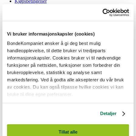
Kjøpsbetingelser
Angrerett og reklamasjon
Gavekort i butikk
Personvernerklæring
Informasjonskapsler
Vi bruker informasjonskapsler (cookies)
BondeKompaniet
BondeKompaniet ønsker å gi deg best mulig
Om oss
handleopplevelse, til dette bruker vi tredjeparts
Våre butikker
Presse
informasjonskapsler. Cookies bruker vi til nødvendige
Ledige stillinger
funksjoner på nettsiden, funksjoner som forbedrer din
Bonde og bedriftskunde
brukeropplevelse, statistikk og analyse samt
markedsføring. Ved å godta alle aksepterer du vår bruk
av cookies. Du kan også tilpasse hvilke cookies vi kan
bruke til dine egne preferanser.
BondeKompaniet er
Felleskjøpet Rogaland Agder
sitt butikkonsept
med 21 butikker lokalisert i Rogaland, Agder og sørlige Vestland. Vi
Detaljer
er til for alle som har prosjekter i og nær naturen.
BondeKompaniet har det du trenger av praktisk utstyr, reparasjon og
gode råd innenfor hus og hage, fritid, kjæledyr og landbruk.
Tillat alle