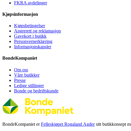
FKRA avdelinger
Kjøpsinformasjon
Kjøpsbetingelser
Angrerett og reklamasjon
Gavekort i butikk
Personvernerklæring
Informasjonskapsler
BondeKompaniet
Om oss
Våre butikker
Presse
Ledige stillinger
Bonde og bedriftskunde
BondeKompaniet er
Felleskjøpet Rogaland Agder
sitt butikkonsept me