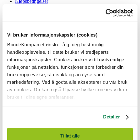
Kjøpsbetingelser
Angrerett og reklamasjon
Gavekort i butikk
Personvernerklæring
Informasjonskapsler
Vi bruker informasjonskapsler (cookies)
BondeKompaniet
BondeKompaniet ønsker å gi deg best mulig
Om oss
handleopplevelse, til dette bruker vi tredjeparts
Våre butikker
Presse
informasjonskapsler. Cookies bruker vi til nødvendige
Ledige stillinger
funksjoner på nettsiden, funksjoner som forbedrer din
Bonde og bedriftskunde
brukeropplevelse, statistikk og analyse samt
markedsføring. Ved å godta alle aksepterer du vår bruk
av cookies. Du kan også tilpasse hvilke cookies vi kan
bruke til dine egne preferanser.
BondeKompaniet er
Felleskjøpet Rogaland Agder
sitt butikkonsept
med 21 butikker lokalisert i Rogaland, Agder og sørlige Vestland. Vi
Detaljer
er til for alle som har prosjekter i og nær naturen.
BondeKompaniet har det du trenger av praktisk utstyr, reparasjon og
gode råd innenfor hus og hage, fritid, kjæledyr og landbruk.
Tillat alle