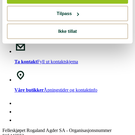
Nyhetsbrev!
Meld deg på vårt
nyhetsbrev
.
Tilpass
Ikke tillat
Chat med oss
Mandag - Fredag kl. 08-15
Ta kontakt
Fyll ut kontaktskjema
Våre butikker
Åpningstider og kontaktinfo
Felleskjøpet Rogaland Agder SA - Organisasjonsnummer