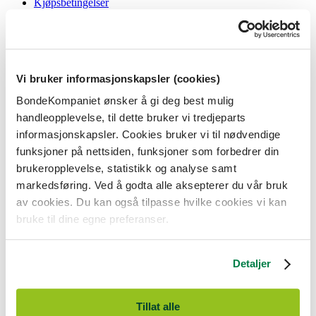
Kjøpsbetingelser
Angrerett og reklamasjon
Gavekort i butikk
Personvernerklæring
Informasjonskapsler
Vi bruker informasjonskapsler (cookies)
BondeKompaniet
BondeKompaniet ønsker å gi deg best mulig
Om oss
handleopplevelse, til dette bruker vi tredjeparts
Våre butikker
Presse
informasjonskapsler. Cookies bruker vi til nødvendige
Ledige stillinger
funksjoner på nettsiden, funksjoner som forbedrer din
Bonde og bedriftskunde
brukeropplevelse, statistikk og analyse samt
markedsføring. Ved å godta alle aksepterer du vår bruk
av cookies. Du kan også tilpasse hvilke cookies vi kan
bruke til dine egne preferanser.
BondeKompaniet er
Felleskjøpet Rogaland Agder
sitt butikkonsept
med 21 butikker lokalisert i Rogaland, Agder og sørlige Vestland. Vi
Detaljer
er til for alle som har prosjekter i og nær naturen.
BondeKompaniet har det du trenger av praktisk utstyr, reparasjon og
gode råd innenfor hus og hage, fritid, kjæledyr og landbruk.
Tillat alle