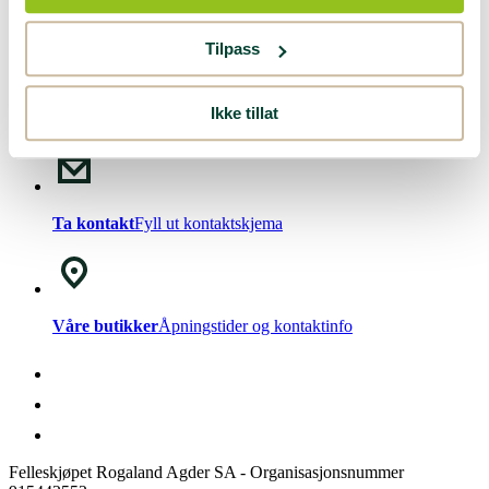
Nyhetsbrev!
Meld deg på vårt
nyhetsbrev
.
Tilpass
Ikke tillat
Chat med oss
Mandag - Fredag kl. 08-15
Ta kontakt
Fyll ut kontaktskjema
Våre butikker
Åpningstider og kontaktinfo
Felleskjøpet Rogaland Agder SA - Organisasjonsnummer