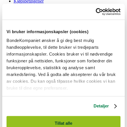
Kjøpsbetingelser
Angrerett og reklamasjon
Gavekort i butikk
Personvernerklæring
Informasjonskapsler
Vi bruker informasjonskapsler (cookies)
BondeKompaniet
BondeKompaniet ønsker å gi deg best mulig
Om oss
handleopplevelse, til dette bruker vi tredjeparts
Våre butikker
Presse
informasjonskapsler. Cookies bruker vi til nødvendige
Ledige stillinger
funksjoner på nettsiden, funksjoner som forbedrer din
Bonde og bedriftskunde
brukeropplevelse, statistikk og analyse samt
markedsføring. Ved å godta alle aksepterer du vår bruk
av cookies. Du kan også tilpasse hvilke cookies vi kan
bruke til dine egne preferanser.
BondeKompaniet er
Felleskjøpet Rogaland Agder
sitt butikkonsept
med 21 butikker lokalisert i Rogaland, Agder og sørlige Vestland. Vi
Detaljer
er til for alle som har prosjekter i og nær naturen.
BondeKompaniet har det du trenger av praktisk utstyr, reparasjon og
gode råd innenfor hus og hage, fritid, kjæledyr og landbruk.
Tillat alle