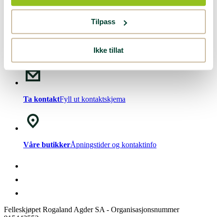
Nyhetsbrev!
Meld deg på vårt
nyhetsbrev
.
Tilpass
Ikke tillat
Chat med oss
Mandag - Fredag kl. 08-15
Ta kontakt
Fyll ut kontaktskjema
Våre butikker
Åpningstider og kontaktinfo
Felleskjøpet Rogaland Agder SA - Organisasjonsnummer