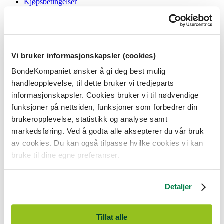
Kjøpsbetingelser
Angrerett og reklamasjon
Gavekort i butikk
Personvernerklæring
Informasjonskapsler
Vi bruker informasjonskapsler (cookies)
BondeKompaniet
BondeKompaniet ønsker å gi deg best mulig
Om oss
handleopplevelse, til dette bruker vi tredjeparts
Våre butikker
Presse
informasjonskapsler. Cookies bruker vi til nødvendige
Ledige stillinger
funksjoner på nettsiden, funksjoner som forbedrer din
Bonde og bedriftskunde
brukeropplevelse, statistikk og analyse samt
markedsføring. Ved å godta alle aksepterer du vår bruk
av cookies. Du kan også tilpasse hvilke cookies vi kan
bruke til dine egne preferanser.
BondeKompaniet er
Felleskjøpet Rogaland Agder
sitt butikkonsept
med 21 butikker lokalisert i Rogaland, Agder og sørlige Vestland. Vi
Detaljer
er til for alle som har prosjekter i og nær naturen.
BondeKompaniet har det du trenger av praktisk utstyr, reparasjon og
gode råd innenfor hus og hage, fritid, kjæledyr og landbruk.
Tillat alle