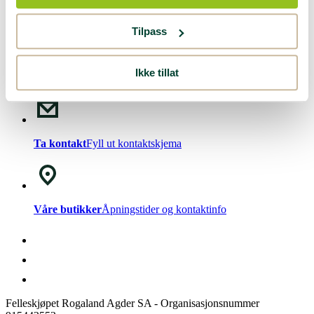
Nyhetsbrev!
Meld deg på vårt
nyhetsbrev
.
Tilpass
Ikke tillat
Chat med oss
Mandag - Fredag kl. 08-15
Ta kontakt
Fyll ut kontaktskjema
Våre butikker
Åpningstider og kontaktinfo
Felleskjøpet Rogaland Agder SA - Organisasjonsnummer