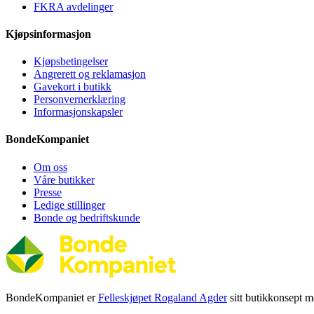
FKRA avdelinger
Kjøpsinformasjon
Kjøpsbetingelser
Angrerett og reklamasjon
Gavekort i butikk
Personvernerklæring
Informasjonskapsler
BondeKompaniet
Om oss
Våre butikker
Presse
Ledige stillinger
Bonde og bedriftskunde
BondeKompaniet er
Felleskjøpet Rogaland Agder
sitt butikkonsept me