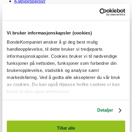
Kjøpsbetingelser
Angrerett og reklamasjon
Gavekort i butikk
Personvernerklæring
Informasjonskapsler
Vi bruker informasjonskapsler (cookies)
BondeKompaniet
BondeKompaniet ønsker å gi deg best mulig
Om oss
handleopplevelse, til dette bruker vi tredjeparts
Våre butikker
Presse
informasjonskapsler. Cookies bruker vi til nødvendige
Ledige stillinger
funksjoner på nettsiden, funksjoner som forbedrer din
Bonde og bedriftskunde
brukeropplevelse, statistikk og analyse samt
markedsføring. Ved å godta alle aksepterer du vår bruk
av cookies. Du kan også tilpasse hvilke cookies vi kan
bruke til dine egne preferanser.
BondeKompaniet er
Felleskjøpet Rogaland Agder
sitt butikkonsept
med 21 butikker lokalisert i Rogaland, Agder og sørlige Vestland. Vi
Detaljer
er til for alle som har prosjekter i og nær naturen.
BondeKompaniet har det du trenger av praktisk utstyr, reparasjon og
gode råd innenfor hus og hage, fritid, kjæledyr og landbruk.
Tillat alle