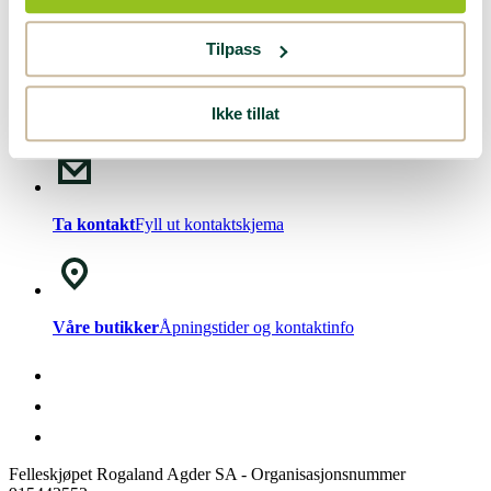
Nyhetsbrev!
Meld deg på vårt
nyhetsbrev
.
Tilpass
Ikke tillat
Chat med oss
Mandag - Fredag kl. 08-15
Ta kontakt
Fyll ut kontaktskjema
Våre butikker
Åpningstider og kontaktinfo
Felleskjøpet Rogaland Agder SA - Organisasjonsnummer