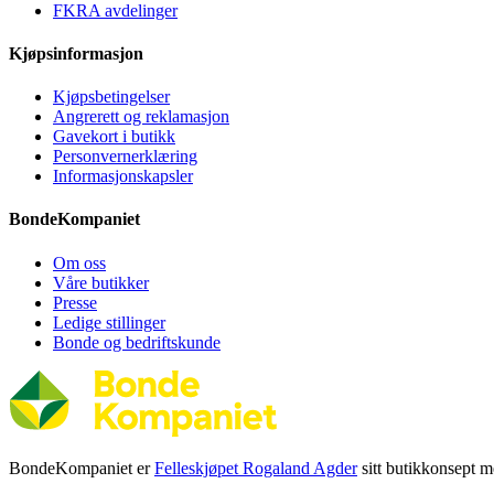
FKRA avdelinger
Kjøpsinformasjon
Kjøpsbetingelser
Angrerett og reklamasjon
Gavekort i butikk
Personvernerklæring
Informasjonskapsler
BondeKompaniet
Om oss
Våre butikker
Presse
Ledige stillinger
Bonde og bedriftskunde
BondeKompaniet er
Felleskjøpet Rogaland Agder
sitt butikkonsept me